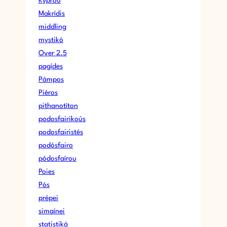
Kýprou
Makrídis
middling
mystikó
Over 2.5
pagídes
Pámpos
Piéros
pithanotíton
podosfairikoús
podosfairistés
podósfairo
pódosfaírou
Poies
Pós
prépei
simaínei
statistiká