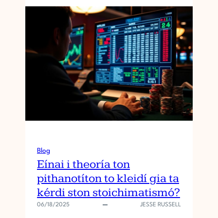
Blog
Eínai i theoría ton
pithanotíton to kleidí gia ta
kérdi ston stoichimatismó?
06/18/2025
JESSE RUSSELL