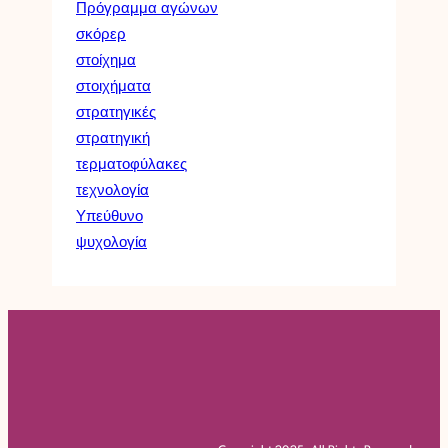
Πρόγραμμα αγώνων
σκόρερ
στοίχημα
στοιχήματα
στρατηγικές
στρατηγική
τερματοφύλακες
τεχνολογία
Υπεύθυνο
ψυχολογία