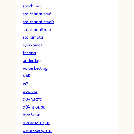
stoíchima
stoichimatismó
stoichimatismoú
stoichimatízete
stoiximata
symvoules
theoría
underdog
value betting
VAR
xG
αγώνες
αθλήματα
αθλητισμός
ανάλυση
αντιπαλότητα
αποτελέσματα