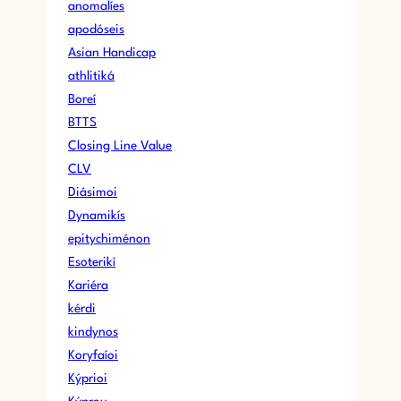
anomalíes
apodóseis
Asian Handicap
athlitiká
Boreí
BTTS
Closing Line Value
CLV
Diásimoi
Dynamikís
epitychiménon
Esoterikí
Kariéra
kérdi
kindynos
Koryfaíoi
Kýprioi