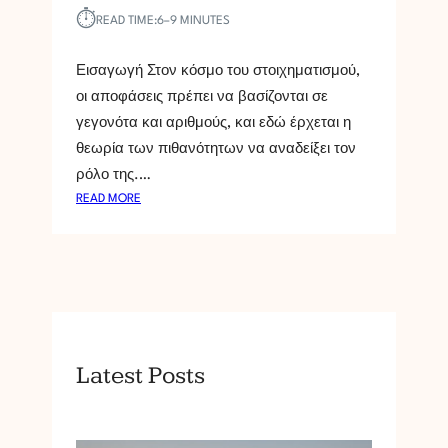
⏱︎
READ TIME:
6–9 MINUTES
Εισαγωγή Στον κόσμο του στοιχηματισμού,
οι αποφάσεις πρέπει να βασίζονται σε
γεγονότα και αριθμούς, και εδώ έρχεται η
θεωρία των πιθανότητων να αναδείξει τον
ρόλο της.…
:
READ MORE
E
Í
N
A
I
I
T
Latest Posts
H
E
O
R