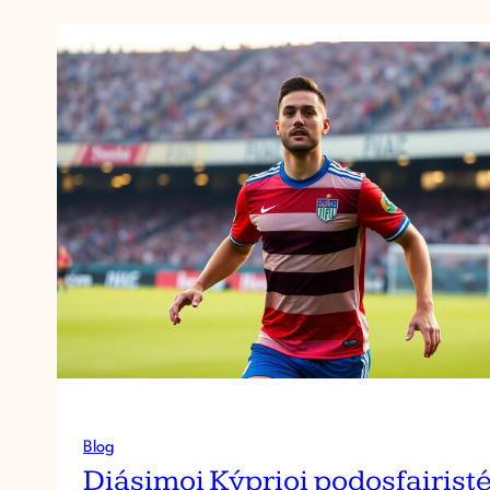
Blog
Diásimoi Kýprioi podosfairist