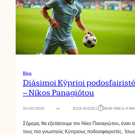
Ý
P
R
I
O
I
P
O
D
O
S
Blog
F
Diásimoi Kýprioi podosfairist
A
I
– Níkos Panagiótou
R
I
S
⏱︎
06/20/2025
JESSE RUSSELL
READ TIME:
6–9 MI
T
É
Σήμερα, θα εξετάσουμε τον Νίκο Παναγιώτου, έναν 
S
τους πιο γνωστούς Κύπριους ποδοσφαιριστές. Ίσως
–