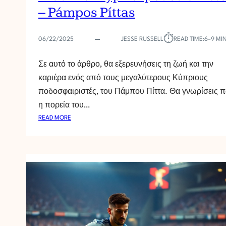
– Pámpos Píttas
⏱︎
06/22/2025
JESSE RUSSELL
READ TIME:
6–9 MI
Σε αυτό το άρθρο, θα εξερευνήσεις τη ζωή και την
καριέρα ενός από τους μεγαλύτερους Κύπριους
ποδοσφαιριστές, του Πάμπου Πίττα. Θα γνωρίσεις 
η πορεία του…
:
READ MORE
D
I
Á
S
I
M
O
I
K