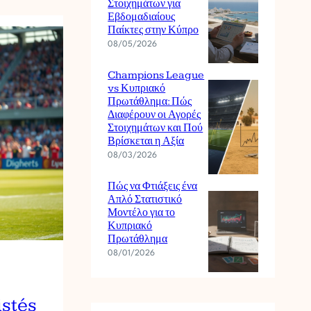
Στοιχημάτων για
Εβδομαδιαίους
Παίκτες στην Κύπρο
08/05/2026
Champions League
vs Κυπριακό
Πρωτάθλημα: Πώς
Διαφέρουν οι Αγορές
Στοιχημάτων και Πού
Βρίσκεται η Αξία
08/03/2026
Πώς να Φτιάξεις ένα
Απλό Στατιστικό
Μοντέλο για το
Κυπριακό
Πρωτάθλημα
08/01/2026
istés