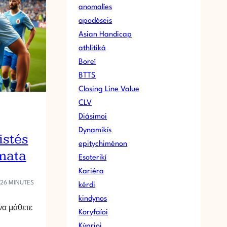
anomalíes
apodóseis
Asian Handicap
athlitiká
Boreí
BTTS
Closing Line Value
CLV
Diásimoi
Dynamikís
istés
epitychiménon
ímata
Esoterikí
Kariéra
–26 MINUTES
kérdi
kindynos
να μάθετε
Koryfaíoi
Kýprioi