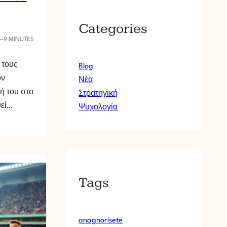
Categories
6–9 MINUTES
 τους
Blog
ον
Νέα
ή του στο
Στρατηγική
θεί…
Ψυχολογία
Tags
anagnorísete