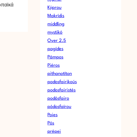
ωπαϊκά
Kýprou
Makrídis
middling
mystikó
Over 2.5
pagídes
Pámpos
Piéros
pithanotíton
podosfairikoús
podosfairistés
podósfairo
pódosfaírou
Poies
Pós
prépei