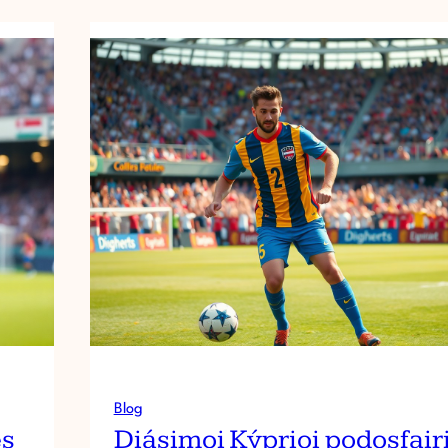
Blog
és
Diásimoi Kýprioi podosfair