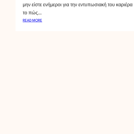
μην είστε ενήμεροι για την εντυπωσιακή του καριέρα 
P
Á
το πώς…
M
:
READ MORE
P
D
O
I
S
Á
P
S
Í
I
T
M
T
O
A
I
S
K
Ý
P
R
I
O
I
P
O