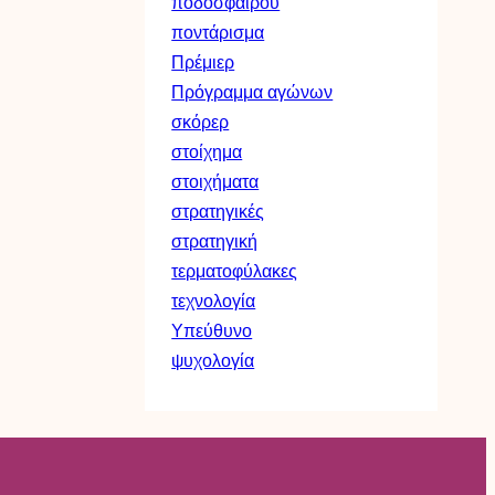
ποδοσφαίρου
ποντάρισμα
Πρέμιερ
Πρόγραμμα αγώνων
σκόρερ
στοίχημα
στοιχήματα
στρατηγικές
στρατηγική
τερματοφύλακες
τεχνολογία
Υπεύθυνο
ψυχολογία