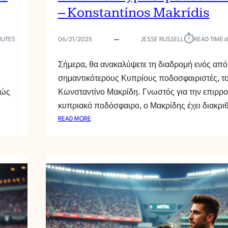
– Konstantínos Makrídis
⏱︎
NUTES
06/21/2025
JESSE RUSSELL
READ TIME:
Σήμερα, θα ανακαλύψετε τη διαδρομή ενός από
σημαντικότερους Κυπρίους ποδοσφαιριστές, τ
πώς
Κωνσταντίνο Μακρίδη. Γνωστός για την επιρρο
κυπριακό ποδόσφαιρο, ο Μακρίδης έχει διακρι
:
READ MORE
D
I
Á
S
I
M
O
I
K