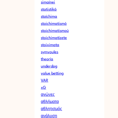
simaínei
statistiká
stoíchima
stoichimatismó
stoichimatismoú
stoichimatízete
stoiximata
symvoules
theoría
underdog
value betting
VAR
xG
αγώνες
αθλήματα
αθλητισμός
ανάλυση