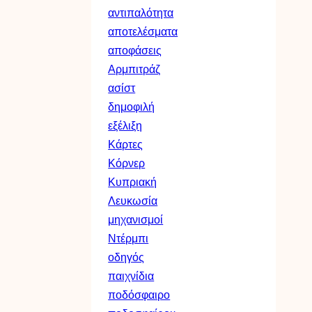
αντιπαλότητα
αποτελέσματα
αποφάσεις
Αρμπιτράζ
ασίστ
δημοφιλή
εξέλιξη
Κάρτες
Κόρνερ
Κυπριακή
Λευκωσία
μηχανισμοί
Ντέρμπι
οδηγός
παιχνίδια
ποδόσφαιρο