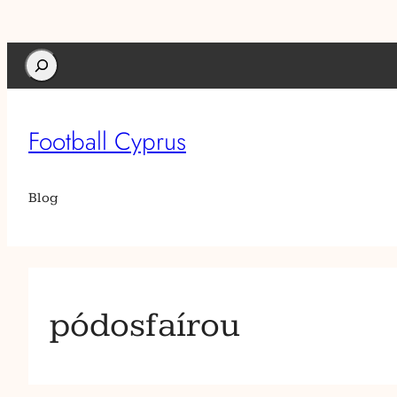
Search
Football Cyprus
Blog
pódosfaírou