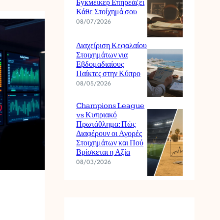
Букмέικερ Επηρεάζει
Κάθε Στοίχημά σου
08/07/2026
Διαχείριση Κεφαλαίου
Στοιχημάτων για
Εβδομαδιαίους
Παίκτες στην Κύπρο
08/05/2026
Champions League
vs Κυπριακό
Πρωτάθλημα: Πώς
Διαφέρουν οι Αγορές
Στοιχημάτων και Πού
Βρίσκεται η Αξία
08/03/2026