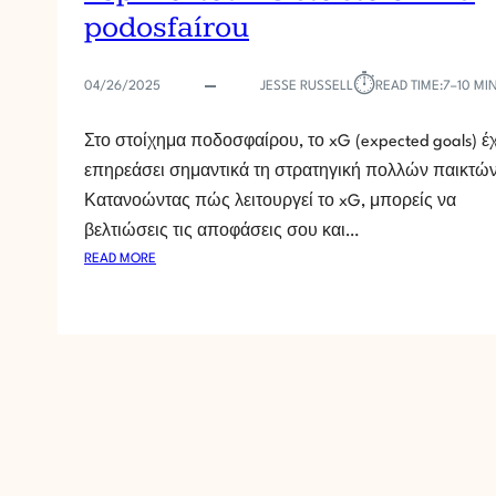
podosfaírou
⏱︎
04/26/2025
JESSE RUSSELL
READ TIME:
7–10 MI
Στο στοίχημα ποδοσφαίρου, το xG (expected goals) έχ
επηρεάσει σημαντικά τη στρατηγική πολλών παικτών
Κατανοώντας πώς λειτουργεί το xG, μπορείς να
βελτιώσεις τις αποφάσεις σου και…
:
READ MORE
I
E
P
I
R
R
O
Í
T