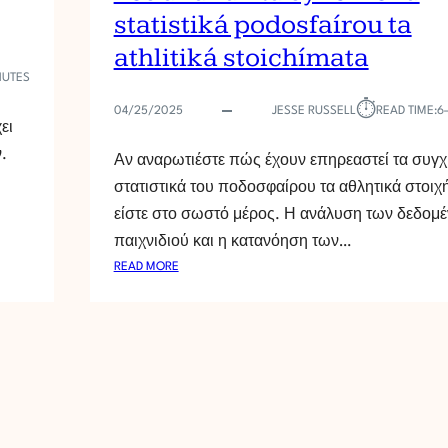
statistiká podosfaírou ta
athlitiká stoichímata
NUTES
⏱︎
04/25/2025
JESSE RUSSELL
READ TIME:
6
ει
.
Αν αναρωτιέστε πώς έχουν επηρεαστεί τα συγχ
στατιστικά του ποδοσφαίρου τα αθλητικά στοιχ
είστε στο σωστό μέρος. Η ανάλυση των δεδομ
παιχνιδιού και η κατανόηση των…
:
READ MORE
P
Ó
S
Á
L
L
A
X