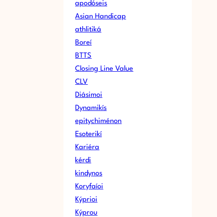
apodóseis
Asian Handicap
athlitiká
Boreí
BTTS
Closing Line Value
CLV
Diásimoi
Dynamikís
epitychiménon
Esoterikí
Kariéra
kérdi
kindynos
Koryfaíoi
Kýprioi
Kýprou