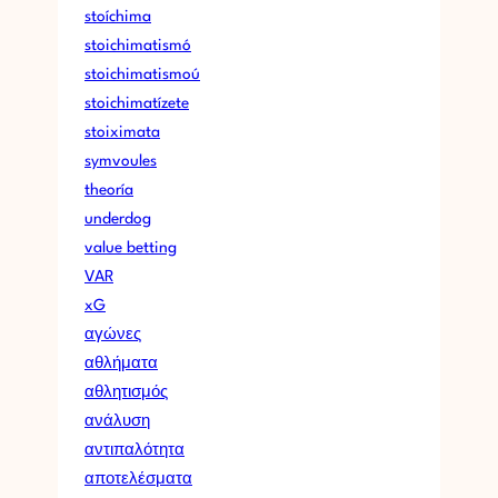
stoíchima
stoichimatismó
stoichimatismoú
stoichimatízete
stoiximata
symvoules
theoría
underdog
value betting
VAR
xG
αγώνες
αθλήματα
αθλητισμός
ανάλυση
αντιπαλότητα
αποτελέσματα