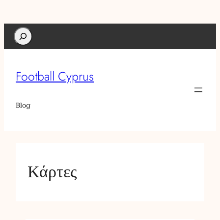
Search
Football Cyprus
Blog
Κάρτες