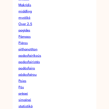
Makrídis
middling
mystikó
Over 2.5
pagídes
Pámpos
Piéros
pithanotíton
podosfairikoús
podosfairistés
podósfairo
pódosfaírou
Poies
Pós
prépei
simaínei
statistiká