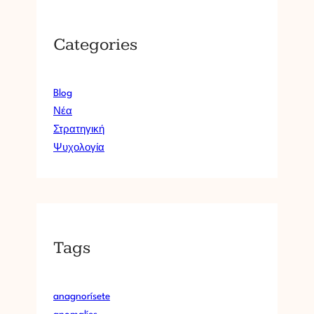
Categories
Blog
Νέα
Στρατηγική
Ψυχολογία
Tags
anagnorísete