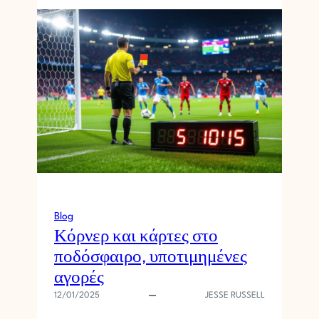
Blog
Κόρνερ και κάρτες στο
ποδόσφαιρο, υποτιμημένες
αγορές
12/01/2025
JESSE RUSSELL