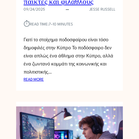
παίκτες και φιλάθλους
Ε
Ι
09/24/2025
JESSE RUSSELL
Σ
Σ
⏱︎
READ TIME:
7–10 MINUTES
Τ
Ο
Γιατί το στοίχημα ποδοσφαίρου είναι τόσο
Σ
δημοφιλές στην Κύπρο Το ποδόσφαιρο δεν
Τ
είναι απλώς ένα άθλημα στην Κύπρο, αλλά
Ο
Ί
ένα ζωντανό κομμάτι της κοινωνικής και
Χ
πολιτιστικής…
Η
:
READ MORE
Μ
Σ
Α
Τ
:
Ο
Δ
Ί
Ε
Χ
Κ
Η
Α
Μ
Δ
Α
Ι