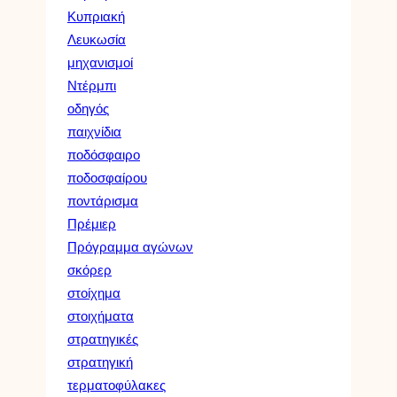
Κυπριακή
Λευκωσία
μηχανισμοί
Ντέρμπι
οδηγός
παιχνίδια
ποδόσφαιρο
ποδοσφαίρου
ποντάρισμα
Πρέμιερ
Πρόγραμμα αγώνων
σκόρερ
στοίχημα
στοιχήματα
στρατηγικές
στρατηγική
τερματοφύλακες