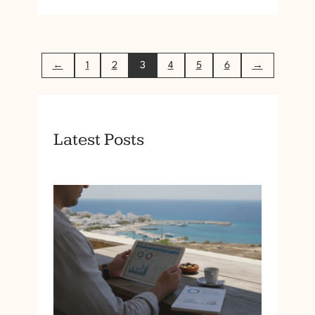
S
P
P
Ó
Í
S
T
N
T
←
1
2
3
4
5
6
→
A
A
A
S
N
A
G
Latest Posts
N
O
R
Í
S
E
T
E
A
X
I
Ó