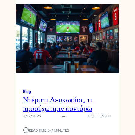
Blog
Ντέρμπι Λευκωσίας, τι
προσέχω πριν ποντάρω
11/12/2025
JESSE RUSSELL
⏱︎
READ TIME:
5–7 MINUTES