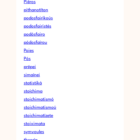
Piéros
pithanotíton
podosfairikoús
podosfairistés
podósfairo
pódosfaírou
Poies
Pós
prépei
simaínei
statistiká
stoíchima
stoichimatismó
stoichimatismoú
stoichimatízete
stoiximata
symvoules
theoría