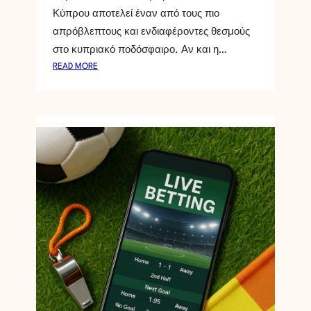
Τ
Κύπρου αποτελεί έναν από τους πιο
Ά
απρόβλεπτους και ενδιαφέροντες θεσμούς
Ρ
στο κυπριακό ποδόσφαιρο. Αν και η…
Ω
:
READ MORE
Κ
Ύ
Π
Ε
Λ
Λ
Ο
Κ
Ύ
Π
Ρ
Ο
Υ
,
Ι
Δ