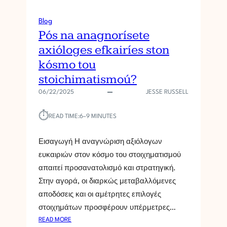
P
I
O
M
Blog
D
É
Pós na anagnorísete
O
N
axióloges efkairíes ston
S
O
kósmo tou
F
N
A
stoichimatismoú?
S
I
T
06/22/2025
JESSE RUSSELL
R
O
I
I
⏱︎
READ TIME:
6–9 MINUTES
S
C
T
H
É
Εισαγωγή Η αναγνώριση αξιόλογων
I
S
M
ευκαιριών στον κόσμο του στοιχηματισμού
–
A
απαιτεί προσανατολισμό και στρατηγική.
P
T
Στην αγορά, οι διαρκώς μεταβαλλόμενες
Á
I
αποδόσεις και οι αμέτρητες επιλογές
M
Ó
P
στοιχημάτων προσφέρουν υπέρμετρες…
N
O
:
READ MORE
?