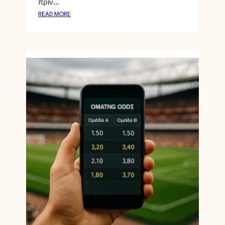
πριν…
Ρ
:
READ MORE
Ι
L
Σ
I
Μ
V
Α
E
Σ
Τ
Ο
Ί
Χ
Η
Μ
Α
Σ
Τ
Ο
Π
Ο
Δ
Ό