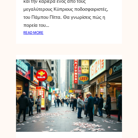
I
M
και την καριέρα ενός από τους
C
Y
μεγαλύτερους Κύπριους ποδοσφαιριστές,
H
S
του Πάμπου Πίττα. Θα γνωρίσεις πώς η
I
T
πορεία του…
M
I
:
READ MORE
Á
K
D
T
Ó
I
O
Ó
Á
N
P
S
S
L
I
A
O
M
S
T
O
?
O
I
N
K
E
Ý
P
P
I
R
T
I
Y
O
C
I
H