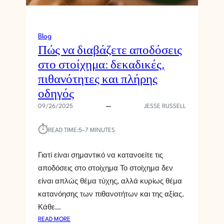
Σ
Φ
Α
Blog
Ι
Πώς να διαβάζετε αποδόσεις
Ρ
στο στοίχημα: δεκαδικές,
Ο
πιθανότητες και πλήρης
,
Ρ
οδηγός
Υ
09/26/2025
JESSE RUSSELL
Θ
Μ
⏱︎
READ TIME:
5–7 MINUTES
Ό
Σ
Κ
Γιατί είναι σημαντικό να κατανοείτε τις
Α
αποδόσεις στο στοίχημα Το στοίχημα δεν
Ι
είναι απλώς θέμα τύχης, αλλά κυρίως θέμα
Μ
κατανόησης των πιθανοτήτων και της αξίας.
Ο
Κάθε…
Μ
:
Έ
READ MORE