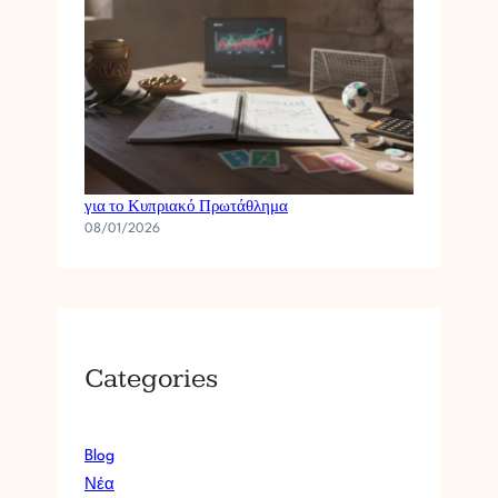
S
M
O
T
O
U
S
Πώς να Φτιάξεις ένα Απλό Στατιστικό Μοντέλο
T
για το Κυπριακό Πρωτάθλημα
O
08/01/2026
I
C
H
I
M
A
Categories
T
I
S
M
Blog
O
Νέα