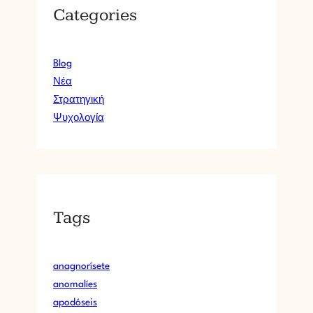
Categories
Blog
Νέα
Στρατηγική
Ψυχολογία
Tags
anagnorísete
anomalíes
apodóseis