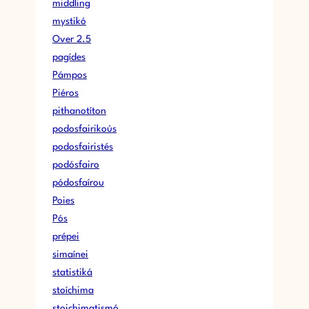
middling
mystikó
Over 2.5
pagídes
Pámpos
Piéros
pithanotíton
podosfairikoús
podosfairistés
podósfairo
pódosfaírou
Poies
Pós
prépei
simaínei
statistiká
stoíchima
stoichimatismó