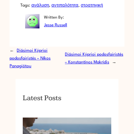
Tags:
ανάλυση
, 
αντιπαλότητα
, 
στρατηγική
Written By:
Jesse Russell
←
Diásimoi Kýprioi
Diásimoi Kýprioi podosfairistés
podosfairistés – Níkos
– Konstantínos Makrídis
→
Panagiótou
Latest Posts