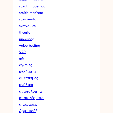
stoichimatismoú
stoichimatízete
stoiximata
symvoules
theoría
underdog
value betting
VAR
xG
αγώνες
αθλήματα
αθλητισμός
ανάλυση
αντιπαλότητα
αποτελέσματα
αποφάσεις
Αρμπιτράζ