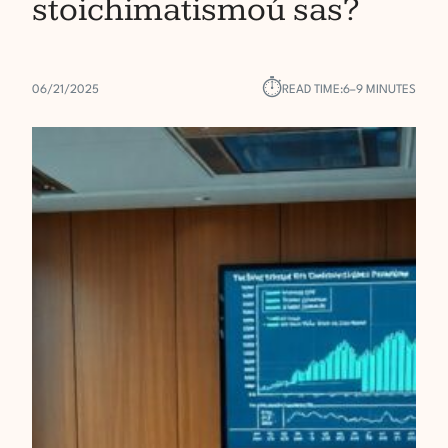
stoichimatismoú sas?
⏱︎
06/21/2025
READ TIME:
6–9 MINUTES