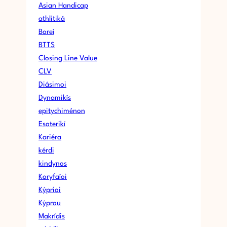
Asian Handicap
athlitiká
Boreí
BTTS
Closing Line Value
CLV
Diásimoi
Dynamikís
epitychiménon
Esoterikí
Kariéra
kérdi
kindynos
Koryfaíoi
Kýprioi
Kýprou
Makrídis