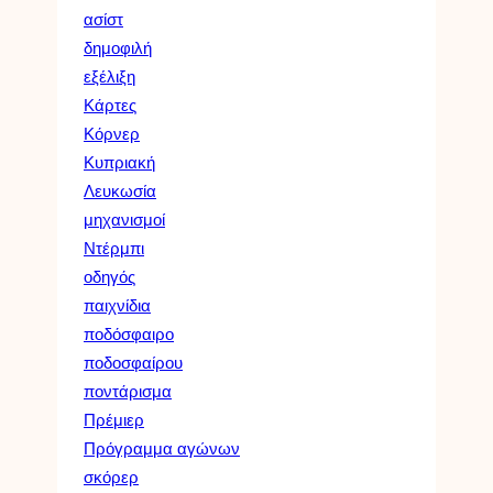
ασίστ
δημοφιλή
εξέλιξη
Κάρτες
Κόρνερ
Κυπριακή
Λευκωσία
μηχανισμοί
Ντέρμπι
οδηγός
παιχνίδια
ποδόσφαιρο
ποδοσφαίρου
ποντάρισμα
Πρέμιερ
Πρόγραμμα αγώνων
σκόρερ