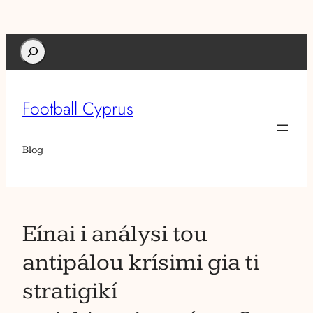
Search
Football Cyprus
Blog
Eínai i análysi tou
antipálou krísimi gia ti
stratigikí