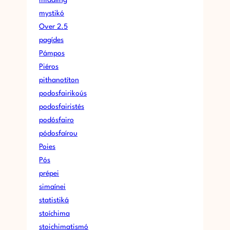
mystikó
Over 2.5
pagídes
Pámpos
Piéros
pithanotíton
podosfairikoús
podosfairistés
podósfairo
pódosfaírou
Poies
Pós
prépei
simaínei
statistiká
stoíchima
stoichimatismó