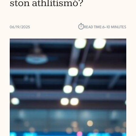
ston athlitismó?
⏱︎
06/19/2025
READ TIME:
6–10 MINUTES