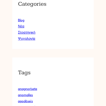
Categories
Blog
Νέα
Στρατηγική
Ψυχολογία
Tags
anagnorísete
anomalíes
apodóseis