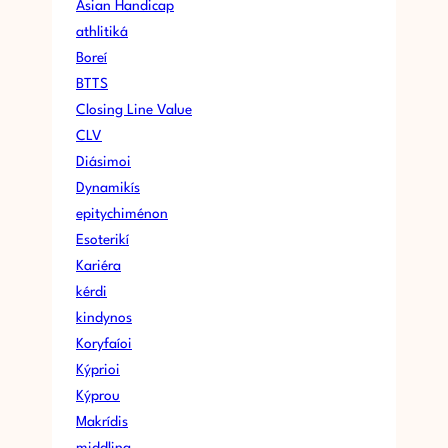
Asian Handicap
athlitiká
Boreí
BTTS
Closing Line Value
CLV
Diásimoi
Dynamikís
epitychiménon
Esoterikí
Kariéra
kérdi
kindynos
Koryfaíoi
Kýprioi
Kýprou
Makrídis
middling