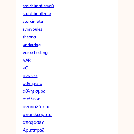
stoichimatismoú
stoichimatízete
stoiximata
symvoules
theoría
underdog
value betting
VAR
xG
αγώνες
αθλήματα
αθλητισμός
ανάλυση
αντιπαλότητα
αποτελέσματα
αποφάσεις
Αρμπιτράζ