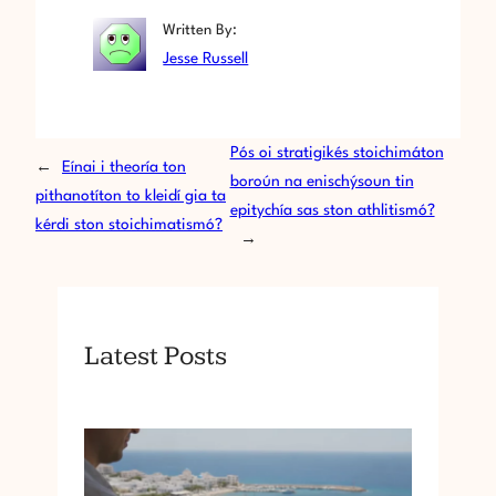
Written By:
Jesse Russell
Pós oi stratigikés stoichimáton
←
Eínai i theoría ton
boroún na enischýsoun tin
pithanotíton to kleidí gia ta
epitychía sas ston athlitismó?
kérdi ston stoichimatismó?
→
Latest Posts