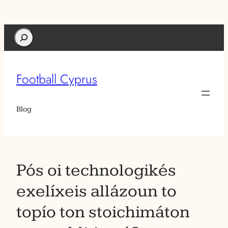
Search
Football Cyprus
Blog
Pós oi technologikés
exelíxeis allázoun to
topío ton stoichimáton