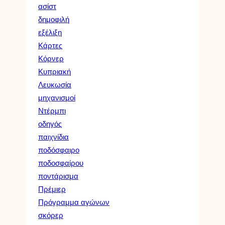
ασίστ
δημοφιλή
εξέλιξη
Κάρτες
Κόρνερ
Κυπριακή
Λευκωσία
μηχανισμοί
Ντέρμπι
οδηγός
παιχνίδια
ποδόσφαιρο
ποδοσφαίρου
ποντάρισμα
Πρέμιερ
Πρόγραμμα αγώνων
σκόρερ