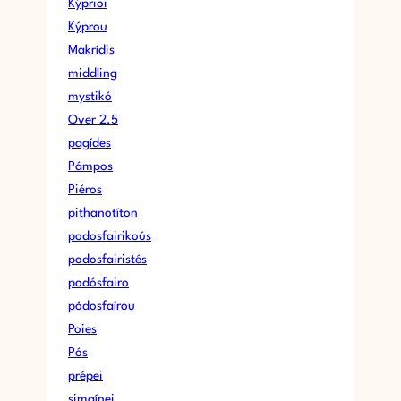
Kýprioi
Kýprou
Makrídis
middling
mystikó
Over 2.5
pagídes
Pámpos
Piéros
pithanotíton
podosfairikoús
podosfairistés
podósfairo
pódosfaírou
Poies
Pós
prépei
simaínei