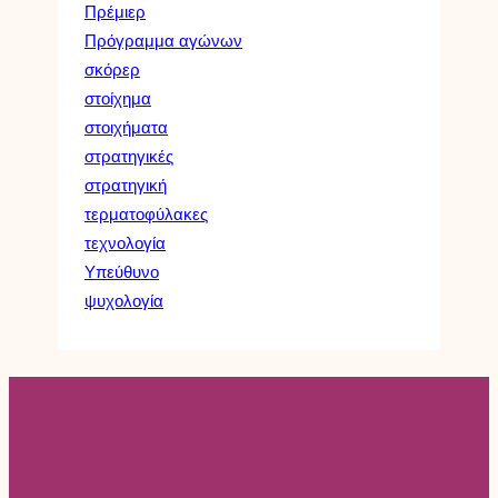
Πρέμιερ
Πρόγραμμα αγώνων
σκόρερ
στοίχημα
στοιχήματα
στρατηγικές
στρατηγική
τερματοφύλακες
τεχνολογία
Υπεύθυνο
ψυχολογία