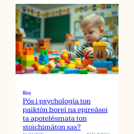
Blog
Pós i psychología ton
paiktón boreí na epireásei
ta apotelésmata ton
stoichimáton sas?