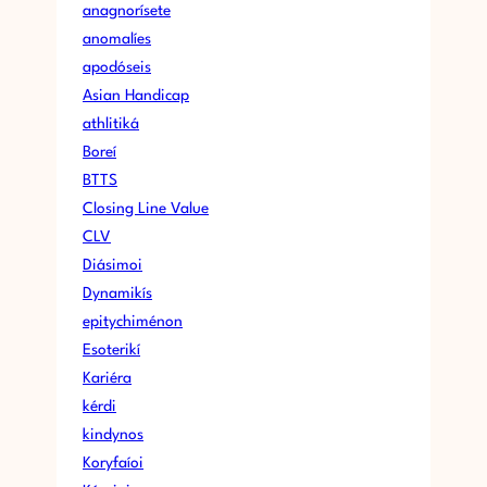
anagnorísete
A
anomalíes
S
apodóseis
?
Asian Handicap
athlitiká
Boreí
BTTS
Closing Line Value
CLV
Diásimoi
Dynamikís
epitychiménon
Esoterikí
Kariéra
kérdi
kindynos
Koryfaíoi