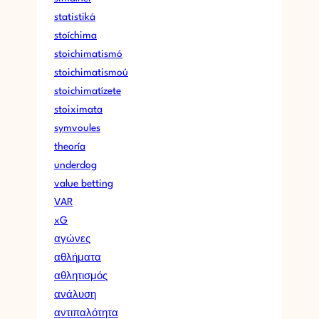
statistiká
stoíchima
stoichimatismó
stoichimatismoú
stoichimatízete
stoiximata
symvoules
theoría
underdog
value betting
VAR
xG
αγώνες
αθλήματα
αθλητισμός
ανάλυση
αντιπαλότητα