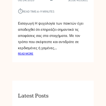
06/24/2025
JESSE RUSSELL
⏱︎
READ TIME:
6–9 MINUTES
Εισαγωγή Η ψυχολογία των παικτών έχει
αποδειχθεί ότι επηρεάζει σημαντικά τις
αποφάσεις σας στα στοιχήματα. Με τον
τρόπο που σκέφτεστε και αντιδράτε σε
κερδισμένες ή χαμένες…
:
READ MORE
P
Ó
S
I
P
S
Y
Latest Posts
C
H
O