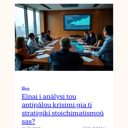
Blog
Eínai i análysi tou
antipálou krísimi gia ti
stratigikí stoichimatismoú
sas?