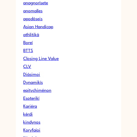
anagnorísete
anomalíes
apodóseis
Asian Handicap
athlitiká
Boreí
BTTS
Closing Line Value
CLV
Diásimoi
Dynamikís
epitychiménon
Esoterikí
Kariéra
kérdi
kindynos
Koryfaíoi