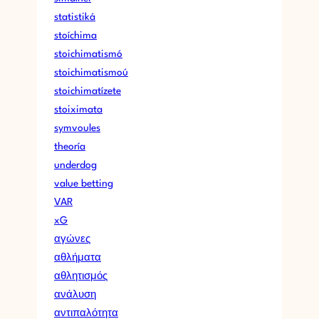
statistiká
stoíchima
stoichimatismó
stoichimatismoú
stoichimatízete
stoiximata
symvoules
theoría
underdog
value betting
VAR
xG
αγώνες
αθλήματα
αθλητισμός
ανάλυση
αντιπαλότητα