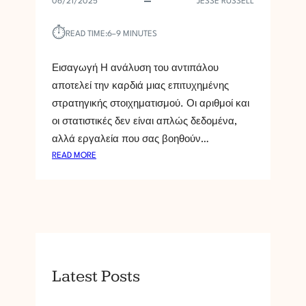
06/21/2025
JESSE RUSSELL
⏱︎
READ TIME:
6–9 MINUTES
Εισαγωγή Η ανάλυση του αντιπάλου
αποτελεί την καρδιά μιας επιτυχημένης
στρατηγικής στοιχηματισμού. Οι αριθμοί και
οι στατιστικές δεν είναι απλώς δεδομένα,
αλλά εργαλεία που σας βοηθούν…
:
READ MORE
E
Í
N
A
I
I
A
Latest Posts
N
Á
L