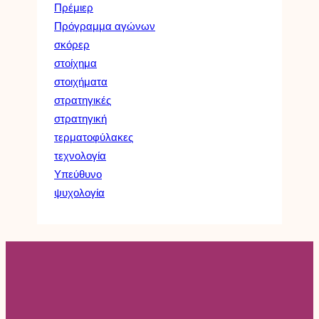
Πρέμιερ
Πρόγραμμα αγώνων
σκόρερ
στοίχημα
στοιχήματα
στρατηγικές
στρατηγική
τερματοφύλακες
τεχνολογία
Υπεύθυνο
ψυχολογία