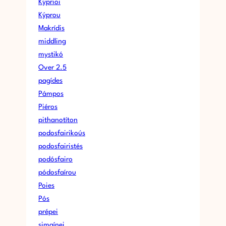
Kýprioi
Kýprou
Makrídis
middling
mystikó
Over 2.5
pagídes
Pámpos
Piéros
pithanotíton
podosfairikoús
podosfairistés
podósfairo
pódosfaírou
Poies
Pós
prépei
simaínei