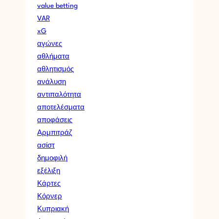
value betting
VAR
xG
αγώνες
αθλήματα
αθλητισμός
ανάλυση
αντιπαλότητα
αποτελέσματα
αποφάσεις
Αρμπιτράζ
ασίστ
δημοφιλή
εξέλιξη
Κάρτες
Κόρνερ
Κυπριακή