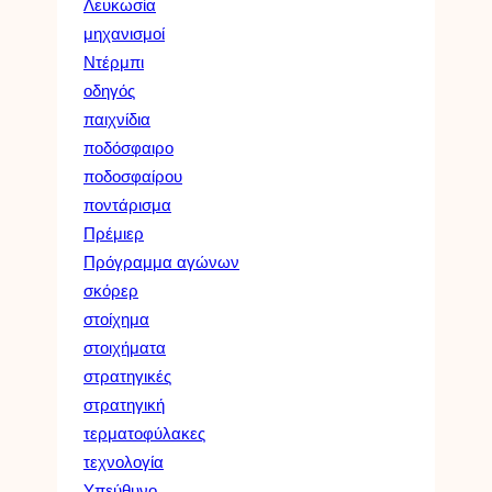
Λευκωσία
μηχανισμοί
Ντέρμπι
οδηγός
παιχνίδια
ποδόσφαιρο
ποδοσφαίρου
ποντάρισμα
Πρέμιερ
Πρόγραμμα αγώνων
σκόρερ
στοίχημα
στοιχήματα
στρατηγικές
στρατηγική
τερματοφύλακες
τεχνολογία