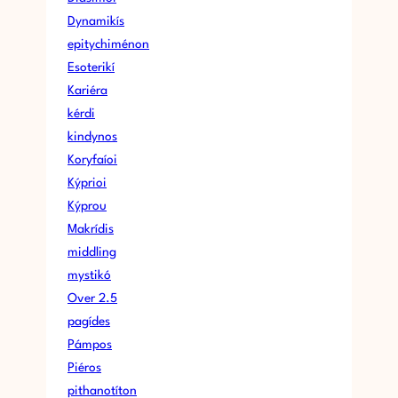
E
Dynamikís
?
epitychiménon
Esoterikí
Kariéra
kérdi
kindynos
Koryfaíoi
Kýprioi
Kýprou
Makrídis
middling
mystikó
Over 2.5
pagídes
Pámpos
Piéros
pithanotíton