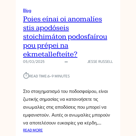
Blog
Poies eínai oi anomalíes
stis apodóseis
stoichimáton podosfaírou
pou prépei na
ekmetallefteíte?
05/03/2025
JESSE RUSSELL
⏱︎
READ TIME:
6–9 MINUTES
Στο στοιχηματισμό του ποδοσφαίρου, είναι
ζωτικής σημασίας να κατανοήσετε τις
ανωμαλίες στις αποδόσεις που μπορεί να
εμφανιστούν. Αυτές οι ανωμαλίες μπορούν
να αποτελέσουν ευκαιρίες για κέρδη,…
:
READ MORE