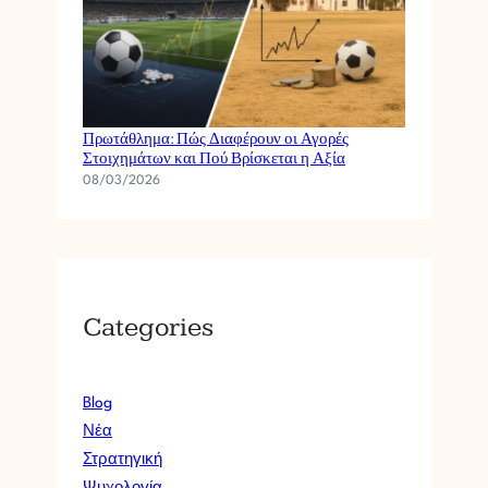
M
Á
T
O
N
Champions League vs Κυπριακό
P
Πρωτάθλημα: Πώς Διαφέρουν οι Αγορές
O
Στοιχημάτων και Πού Βρίσκεται η Αξία
D
08/03/2026
O
S
F
A
Í
Categories
R
O
U
P
Blog
O
Νέα
U
Στρατηγική
P