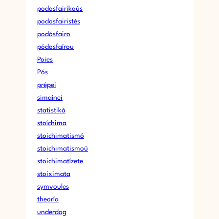
podosfairikoús
podosfairistés
podósfairo
pódosfaírou
Poies
Pós
prépei
simaínei
statistiká
stoíchima
stoichimatismó
stoichimatismoú
stoichimatízete
stoiximata
symvoules
theoría
underdog