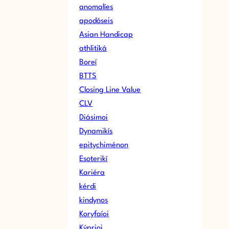
anomalíes
apodóseis
Asian Handicap
athlitiká
Boreí
BTTS
Closing Line Value
CLV
Diásimoi
Dynamikís
epitychiménon
Esoterikí
Kariéra
kérdi
kindynos
Koryfaíoi
Kýprioi