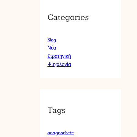
Categories
Blog
Νέα
Στρατηγική
Ψυχολογία
Tags
anagnorísete