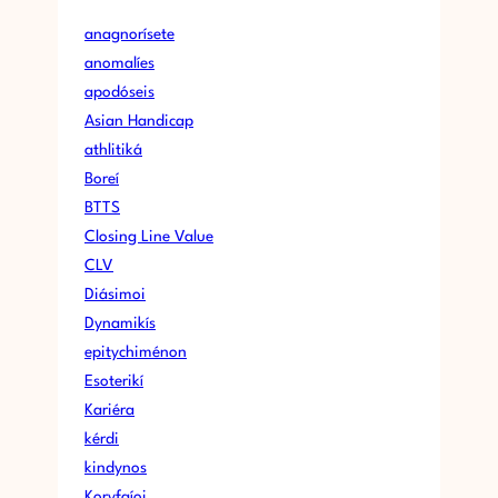
anagnorísete
anomalíes
apodóseis
Asian Handicap
athlitiká
Boreí
BTTS
Closing Line Value
CLV
Diásimoi
Dynamikís
epitychiménon
Esoterikí
Kariéra
kérdi
kindynos
Koryfaíoi