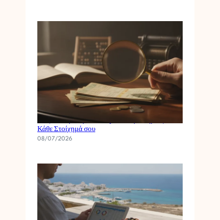
Πώς το Περιθώριο του Букмέικερ Επηρεάζει
Κάθε Στοίχημά σου
08/07/2026