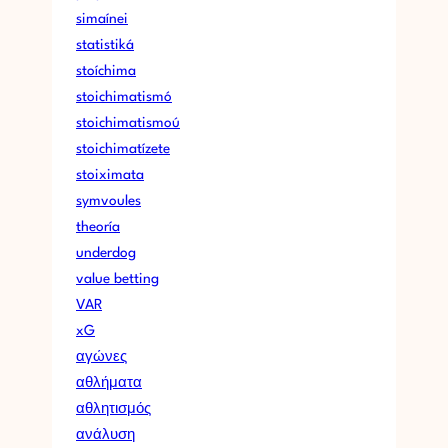
simaínei
statistiká
stoíchima
stoichimatismó
stoichimatismoú
stoichimatízete
stoiximata
symvoules
theoría
underdog
value betting
VAR
xG
αγώνες
αθλήματα
αθλητισμός
ανάλυση