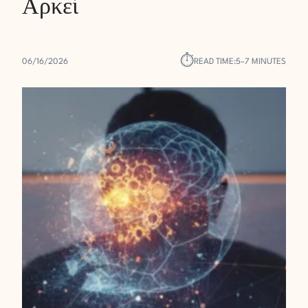
Αρκεί
⏱︎
06/16/2026
READ TIME:
5–7 MINUTES