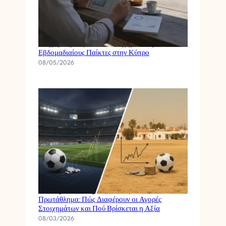
Διαχείριση Κεφαλαίου Στοιχημάτων για
Εβδομαδιαίους Παίκτες στην Κύπρο
08/05/2026
Champions League vs Κυπριακό
Πρωτάθλημα: Πώς Διαφέρουν οι Αγορές
Στοιχημάτων και Πού Βρίσκεται η Αξία
08/03/2026