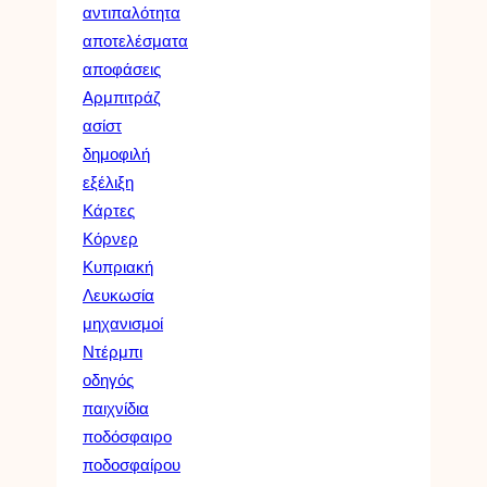
αντιπαλότητα
αποτελέσματα
αποφάσεις
Αρμπιτράζ
ασίστ
δημοφιλή
εξέλιξη
Κάρτες
Κόρνερ
Κυπριακή
Λευκωσία
μηχανισμοί
Ντέρμπι
οδηγός
παιχνίδια
ποδόσφαιρο
ποδοσφαίρου