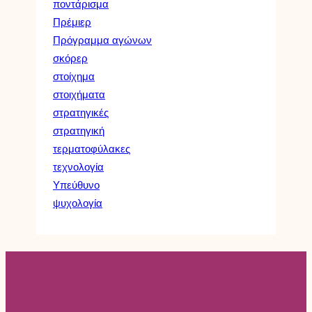
ποντάρισμα
Πρέμιερ
Πρόγραμμα αγώνων
σκόρερ
στοίχημα
στοιχήματα
στρατηγικές
στρατηγική
τερματοφύλακες
τεχνολογία
Υπεύθυνο
ψυχολογία