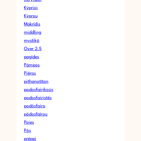
Kýprioi
Kýprou
Makrídis
middling
mystikó
Over 2.5
pagídes
Pámpos
Piéros
pithanotíton
podosfairikoús
podosfairistés
podósfairo
pódosfaírou
Poies
Pós
prépei